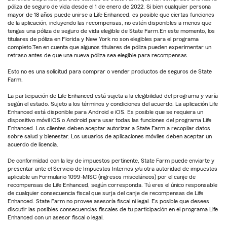
póliza de seguro de vida desde el 1 de enero de 2022. Si bien cualquier persona
mayor de 18 años puede unirse a Life Enhanced, es posible que ciertas funciones
de la aplicación, incluyendo las recompensas, no estén disponibles a menos que
tengas una póliza de seguro de vida elegible de State Farm.En este momento, los
titulares de póliza en Florida y New York no son elegibles para el programa
completo.Ten en cuenta que algunos titulares de póliza pueden experimentar un
retraso antes de que una nueva póliza sea elegible para recompensas.
Esto no es una solicitud para comprar o vender productos de seguros de State
Farm.
La participación de Life Enhanced está sujeta a la elegibilidad del programa y varía
según el estado. Sujeto a los términos y condiciones del acuerdo. La aplicación Life
Enhanced está disponible para Android e iOS. Es posible que se requiera un
dispositivo móvil iOS o Android para usar todas las funciones del programa Life
Enhanced. Los clientes deben aceptar autorizar a State Farm a recopilar datos
sobre salud y bienestar. Los usuarios de aplicaciones móviles deben aceptar un
acuerdo de licencia.
De conformidad con la ley de impuestos pertinente, State Farm puede enviarte y
presentar ante el Servicio de Impuestos Internos y/u otra autoridad de impuestos
aplicable un Formulario 1099-MISC (ingresos misceláneos) por el canje de
recompensas de Life Enhanced, según corresponda. Tú eres el único responsable
de cualquier consecuencia fiscal que surja del canje de recompensas de Life
Enhanced. State Farm no provee asesoría fiscal ni legal. Es posible que desees
discutir las posibles consecuencias fiscales de tu participación en el programa Life
Enhanced con un asesor fiscal o legal.