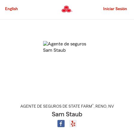
Pasar
al
English
Iniciar Sesión
contenido
principal
Comienzo
del
contenido
principal
®
AGENTE DE SEGUROS DE STATE FARM
,
RENO
, NV
Sam Staub