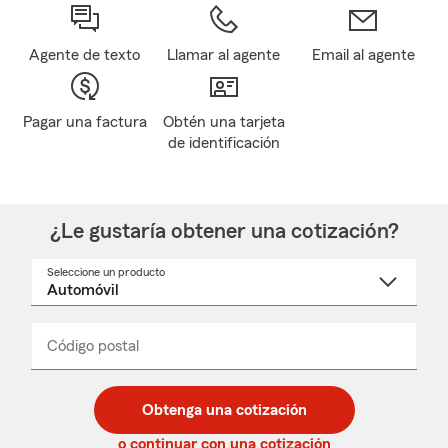
Agente de texto
Llamar al agente
Email al agente
Pagar una factura
Obtén una tarjeta
de identificación
¿Le gustaría obtener una cotización?
Seleccione un producto
Seleccione
un
nombre
de
producto
del
Código postal
Ingresa
Ingresa
_____
menú
un
un
desplegable
código
código
postal
postal
Obtenga una cotización
de
de
5
5
o continuar con una cotización