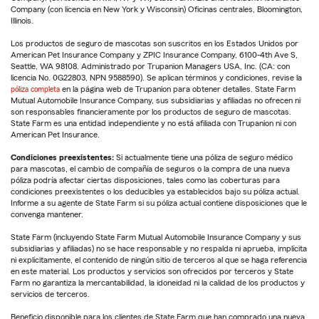
Company (con licencia en New York y Wisconsin) Oficinas centrales, Bloomington,
Illinois.
Los productos de seguro de mascotas son suscritos en los Estados Unidos por
American Pet Insurance Company y ZPIC Insurance Company, 6100-4th Ave S,
Seattle, WA 98108. Administrado por Trupanion Managers USA, Inc. (CA: con
licencia No. 0G22803, NPN 9588590). Se aplican términos y condiciones, revise la
póliza completa
en la página web de Trupanion para obtener detalles. State Farm
Mutual Automobile Insurance Company, sus subsidiarias y afiliadas no ofrecen ni
son responsables financieramente por los productos de seguro de mascotas.
State Farm es una entidad independiente y no está afiliada con Trupanion ni con
American Pet Insurance.
Condiciones preexistentes:
Si actualmente tiene una póliza de seguro médico
para mascotas, el cambio de compañía de seguros o la compra de una nueva
póliza podría afectar ciertas disposiciones, tales como las coberturas para
condiciones preexistentes o los deducibles ya establecidos bajo su póliza actual.
Informe a su agente de State Farm si su póliza actual contiene disposiciones que le
convenga mantener.
State Farm (incluyendo State Farm Mutual Automobile Insurance Company y sus
subsidiarias y afiliadas) no se hace responsable y no respalda ni aprueba, implícita
ni explícitamente, el contenido de ningún sitio de terceros al que se haga referencia
en este material. Los productos y servicios son ofrecidos por terceros y State
Farm no garantiza la mercantabilidad, la idoneidad ni la calidad de los productos y
servicios de terceros.
Beneficio disponible para los clientes de State Farm que han comprado una nueva